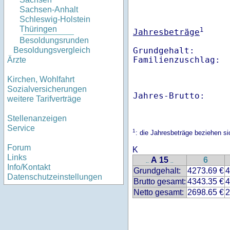
Sachsen-Anhalt
Schleswig-Holstein
Thüringen
1
Jahresbeträge
Besoldungsrunden
Grundgehalt:       
Besoldungsvergleich
Familienzuschlag: 
Ärzte
Kirchen, Wohlfahrt
Sozialversicherungen
Jahres-Brutto:    
weitere Tarifverträge
Stellenanzeigen
Service
1
: die Jahresbeträge beziehen s
Forum
K
Links
A 15
6
..
..
Info/Kontakt
Grundgehalt:
4273.69 €
4
Datenschutzeinstellungen
Brutto gesamt:
4343.35 €
4
Netto gesamt:
2698.65 €
2