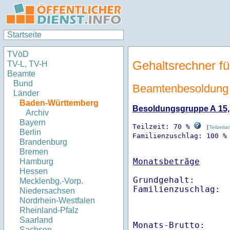
Startseite
TVöD
Gehaltsrechner fü
TV-L, TV-H
Beamte
Bund
Beamtenbesoldung 
Länder
Baden-Württemberg
Besoldungsgruppe A 15, S
Archiv
Bayern
Teilzeit: 70 %
[
Teilzeita
Berlin
Familienzuschlag: 100 %
Brandenburg
Bremen
Monatsbeträge
Hamburg
Hessen
Grundgehalt:       
Mecklenbg.-Vorp.
Familienzuschlag: 
Niedersachsen
Nordrhein-Westfalen
Rheinland-Pfalz
Saarland
Monats-Brutto:    
Sachsen