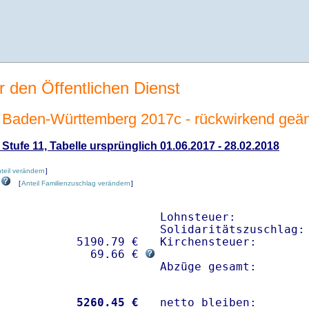
r den Öffentlichen Dienst
Baden-Württemberg 2017c - rückwirkend geän
tufe 11, Tabelle ursprünglich 01.06.2017 - 28.02.2018
nteil verändern
]
[
Anteil Familienzuschlag verändern
]
Lohnsteuer:           
Solidaritätszuschlag: 
           5190.79 € 

Kirchensteuer:        
              69.66 € 
Abzüge gesamt:       
           
 5260.45 €
netto bleiben:       