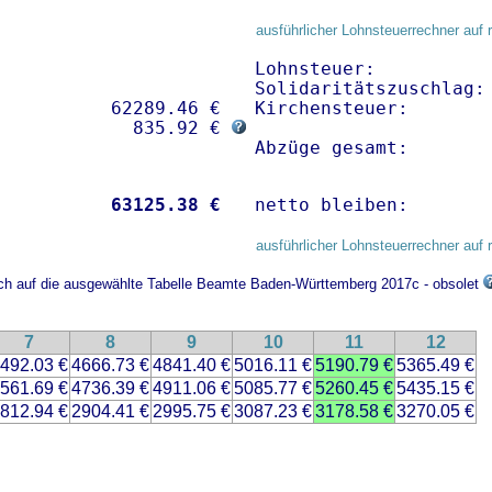
ausführlicher Lohnsteuerrechner auf 
Lohnsteuer:           
Solidaritätszuschlag: 
          62289.46 € 

Kirchensteuer:        
             835.92 € 
Abzüge gesamt:       
           
63125.38 €
netto bleiben:       
ausführlicher Lohnsteuerrechner auf 
ich auf die ausgewählte Tabelle Beamte Baden-Württemberg 2017c - obsolet
7
8
9
10
11
12
492.03 €
4666.73 €
4841.40 €
5016.11 €
5190.79 €
5365.49 €
561.69 €
4736.39 €
4911.06 €
5085.77 €
5260.45 €
5435.15 €
812.94 €
2904.41 €
2995.75 €
3087.23 €
3178.58 €
3270.05 €