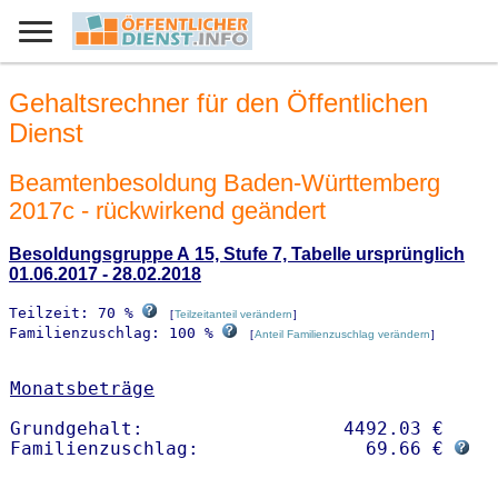
Gehaltsrechner für den Öffentlichen
Dienst
Beamtenbesoldung Baden-Württemberg
2017c - rückwirkend geändert
Besoldungsgruppe A 15, Stufe 7, Tabelle ursprünglich
01.06.2017 - 28.02.2018
Teilzeit: 70 %
[
Teilzeitanteil verändern
]
Familienzuschlag: 100 %
[
Anteil Familienzuschlag verändern
]
Monatsbeträge
Grundgehalt:                  4492.03 € 

Familienzuschlag:               69.66 € 