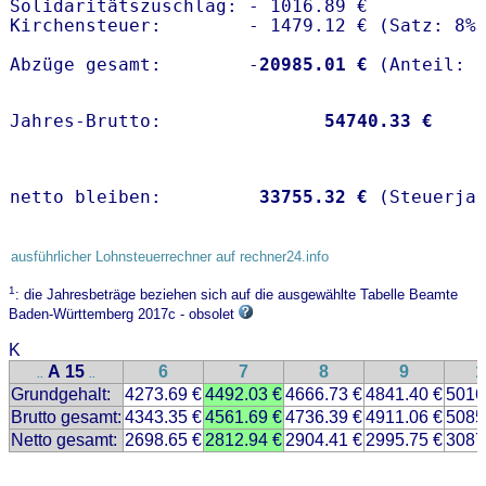
Solidaritätszuschlag: - 1016.89 €

Kirchensteuer:        - 1479.12 € (Satz: 8%)
Abzüge gesamt:        -
20985.01 €
Jahres-Brutto:               
54740.33 €
netto bleiben:         
33755.32 €
 (Steuerja
ausführlicher Lohnsteuerrechner auf rechner24.info
1
: die Jahresbeträge beziehen sich auf die ausgewählte Tabelle Beamte
Baden-Württemberg 2017c - obsolet
K
A 15
6
7
8
9
1
..
..
Grundgehalt:
4273.69 €
4492.03 €
4666.73 €
4841.40 €
5016
Brutto gesamt:
4343.35 €
4561.69 €
4736.39 €
4911.06 €
5085
Netto gesamt:
2698.65 €
2812.94 €
2904.41 €
2995.75 €
3087