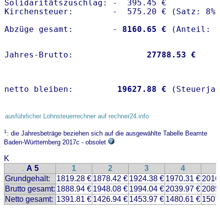
Solidaritätszuschlag: -  395.45 €

Kirchensteuer:        -  575.20 € (Satz: 8%)
Abzüge gesamt:        -
 8160.65 €
Jahres-Brutto:               
27788.53 €
netto bleiben:         
19627.88 €
 (Steuerja
ausführlicher Lohnsteuerrechner auf rechner24.info
1
: die Jahresbeträge beziehen sich auf die ausgewählte Tabelle Beamte
Baden-Württemberg 2017c - obsolet
K
A 5
1
2
3
4
..
Grundgehalt:
1819.28 €
1878.42 €
1924.38 €
1970.31 €
2016
Brutto gesamt:
1888.94 €
1948.08 €
1994.04 €
2039.97 €
2085
Netto gesamt:
1391.81 €
1426.94 €
1453.97 €
1480.61 €
1507