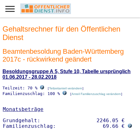
Gehaltsrechner für den Öffentlichen
Dienst
Beamtenbesoldung Baden-Württemberg
2017c - rückwirkend geändert
Besoldungsgruppe A 5, Stufe 10, Tabelle ursprünglich
01.06.2017 - 28.02.2018
Teilzeit: 70 %
[
Teilzeitanteil verändern
]
Familienzuschlag: 100 %
[
Anteil Familienzuschlag verändern
]
Monatsbeträge
Grundgehalt:                  2246.05 € 

Familienzuschlag:               69.66 € 