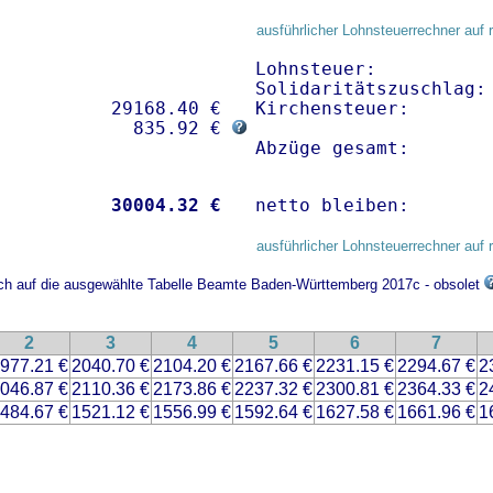
ausführlicher Lohnsteuerrechner auf 
Lohnsteuer:           
Solidaritätszuschlag: 
          29168.40 € 

Kirchensteuer:        
             835.92 € 
Abzüge gesamt:       
           
30004.32 €
netto bleiben:       
ausführlicher Lohnsteuerrechner auf 
ich auf die ausgewählte Tabelle Beamte Baden-Württemberg 2017c - obsolet
2
3
4
5
6
7
977.21 €
2040.70 €
2104.20 €
2167.66 €
2231.15 €
2294.67 €
2
046.87 €
2110.36 €
2173.86 €
2237.32 €
2300.81 €
2364.33 €
2
484.67 €
1521.12 €
1556.99 €
1592.64 €
1627.58 €
1661.96 €
1