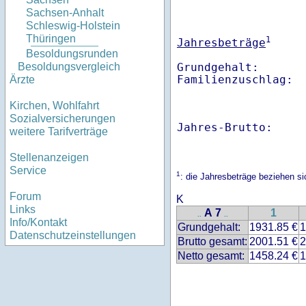
Sachsen-Anhalt
Schleswig-Holstein
Thüringen
1
Jahresbeträge
Besoldungsrunden
Grundgehalt:       
Besoldungsvergleich
Familienzuschlag: 
Ärzte
Kirchen, Wohlfahrt
Sozialversicherungen
Jahres-Brutto:    
weitere Tarifverträge
Stellenanzeigen
Service
1
: die Jahresbeträge beziehen s
Forum
K
Links
A 7
1
..
..
Info/Kontakt
Grundgehalt:
1931.85 €
1
Datenschutzeinstellungen
Brutto gesamt:
2001.51 €
2
Netto gesamt:
1458.24 €
1