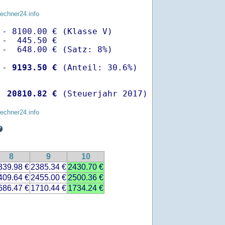
rechner24.info
- 8100.00 € (Klasse V)

-  445.50 €

-  648.00 € (Satz: 8%)

 -
 9193.50 €
  
20810.82 €
 (Steuerjahr 2017)
rechner24.info
8
9
10
339.98 €
2385.34 €
2430.70 €
409.64 €
2455.00 €
2500.36 €
686.47 €
1710.44 €
1734.24 €