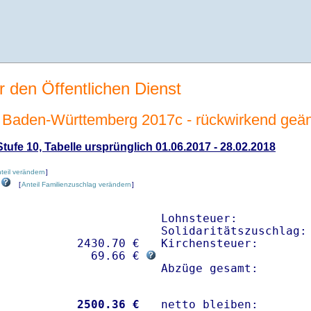
r den Öffentlichen Dienst
Baden-Württemberg 2017c - rückwirkend geän
ufe 10, Tabelle ursprünglich 01.06.2017 - 28.02.2018
nteil verändern
]
[
Anteil Familienzuschlag verändern
]
Lohnsteuer:           
Solidaritätszuschlag: 
           2430.70 € 

Kirchensteuer:        
              69.66 € 
Abzüge gesamt:       
           
 2500.36 €
netto bleiben:       