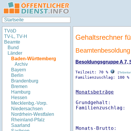
Startseite
TVöD
Gehaltsrechner fü
TV-L, TV-H
Beamte
Bund
Beamtenbesoldung 
Länder
Baden-Württemberg
Besoldungsgruppe A 7, St
Archiv
Bayern
Teilzeit: 70 %
[
Teilzeita
Berlin
Familienzuschlag: 100 %
Brandenburg
Bremen
Monatsbeträge
Hamburg
Hessen
Grundgehalt:       
Mecklenbg.-Vorp.
Familienzuschlag: 
Niedersachsen
Nordrhein-Westfalen
Rheinland-Pfalz
Saarland
Monats-Brutto:    
Sachsen