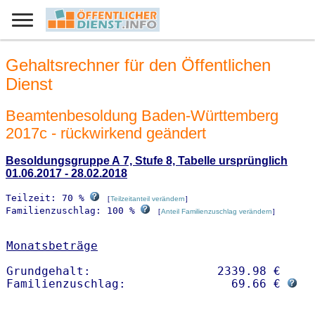
Gehaltsrechner für den Öffentlichen
Dienst
Beamtenbesoldung Baden-Württemberg
2017c - rückwirkend geändert
Besoldungsgruppe A 7, Stufe 8, Tabelle ursprünglich
01.06.2017 - 28.02.2018
Teilzeit: 70 %
[
Teilzeitanteil verändern
]
Familienzuschlag: 100 %
[
Anteil Familienzuschlag verändern
]
Monatsbeträge
Grundgehalt:                  2339.98 € 

Familienzuschlag:               69.66 € 