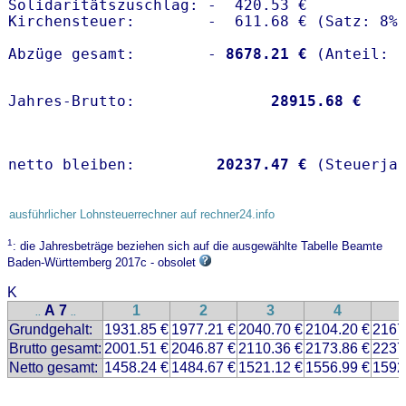
Solidaritätszuschlag: -  420.53 €

Kirchensteuer:        -  611.68 € (Satz: 8%)
Abzüge gesamt:        -
 8678.21 €
Jahres-Brutto:               
28915.68 €
netto bleiben:         
20237.47 €
 (Steuerja
ausführlicher Lohnsteuerrechner auf rechner24.info
1
: die Jahresbeträge beziehen sich auf die ausgewählte Tabelle Beamte
Baden-Württemberg 2017c - obsolet
K
A 7
1
2
3
4
..
..
Grundgehalt:
1931.85 €
1977.21 €
2040.70 €
2104.20 €
2167
Brutto gesamt:
2001.51 €
2046.87 €
2110.36 €
2173.86 €
2237
Netto gesamt:
1458.24 €
1484.67 €
1521.12 €
1556.99 €
1592