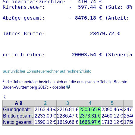
Solidaritätszuschlag: -  410.74 €

Kirchensteuer:        -  597.44 € (Satz: 8%)
Abzüge gesamt:        -
 8476.18 €
Jahres-Brutto:               
28479.72 €
netto bleiben:         
20003.54 €
 (Steuerja
ausführlicher Lohnsteuerrechner auf rechner24.info
1
: die Jahresbeträge beziehen sich auf die ausgewählte Tabelle Beamte
Baden-Württemberg 2017c - obsolet
K
A 9
2
3
4
5
..
..
Grundgehalt:
2163.43 €
2216.81 €
2303.65 €
2390.46 €
2477
Brutto gesamt:
2233.09 €
2286.47 €
2373.31 €
2460.12 €
2546
Netto gesamt:
1590.12 €
1619.66 €
1666.97 €
1713.12 €
1758