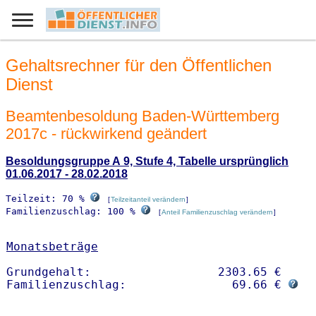
Gehaltsrechner für den Öffentlichen
Dienst
Beamtenbesoldung Baden-Württemberg
2017c - rückwirkend geändert
Besoldungsgruppe A 9, Stufe 4, Tabelle ursprünglich
01.06.2017 - 28.02.2018
Teilzeit: 70 %
[
Teilzeitanteil verändern
]
Familienzuschlag: 100 %
[
Anteil Familienzuschlag verändern
]
Monatsbeträge
Grundgehalt:                  2303.65 € 

Familienzuschlag:               69.66 € 