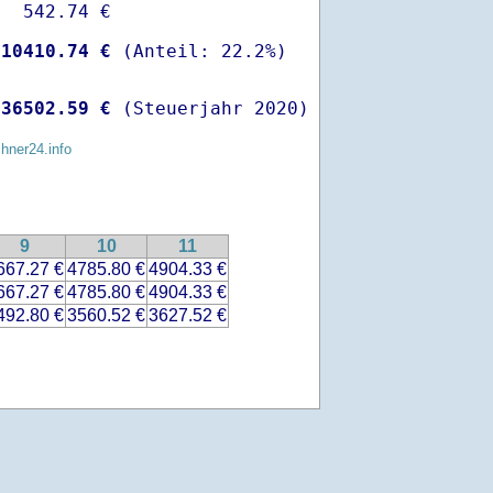
  542.74 €

-
10410.74 €
 
36502.59 €
 (Steuerjahr 2020)
chner24.info
9
10
11
667.27 €
4785.80 €
4904.33 €
667.27 €
4785.80 €
4904.33 €
492.80 €
3560.52 €
3627.52 €