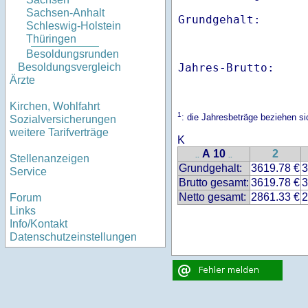
Sachsen-Anhalt
Schleswig-Holstein
Thüringen
Besoldungsrunden
Jahres-Brutto:    
Besoldungsvergleich
Ärzte
Kirchen, Wohlfahrt
1
: die Jahresbeträge beziehen 
Sozialversicherungen
weitere Tarifverträge
K
A 10
2
..
..
Stellenanzeigen
Grundgehalt:
3619.78 €
3
Service
Brutto gesamt:
3619.78 €
3
Netto gesamt:
2861.33 €
2
Forum
Links
Info/Kontakt
Datenschutzeinstellungen