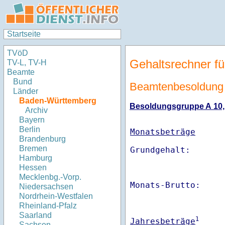
Startseite
TVöD
Gehaltsrechner fü
TV-L, TV-H
Beamte
Bund
Beamtenbesoldung
Länder
Baden-Württemberg
Besoldungsgruppe A 10, S
Archiv
Bayern
Berlin
Monatsbeträge
Brandenburg
Bremen
Hamburg
Hessen
Mecklenbg.-Vorp.
Monats-Brutto:    
Niedersachsen
Nordrhein-Westfalen
Rheinland-Pfalz
Saarland
1
Jahresbeträge
Sachsen