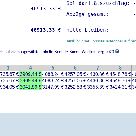
Solidaritätszuschlag: -
Abzüge gesamt:        
           
46913.33 €
netto bleiben:        
ausführlicher Lohnsteuerrechner auf re
sich auf die ausgewählte Tabelle Beamte Baden-Württemberg 2020
3
4
5
6
7
8
735.67 €
3909.44 €
4083.24 €
4257.05 €
4430.86 €
4548.76 €
4
735.67 €
3909.44 €
4083.24 €
4257.05 €
4430.86 €
4548.76 €
4
934.05 €
3041.89 €
3147.99 €
3252.53 €
3355.39 €
3424.31 €
3