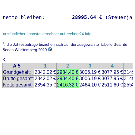
netto bleiben:         
28995.64 €
 (Steuerja
ausführlicher Lohnsteuerrechner auf rechner24.info
1
: die Jahresbeträge beziehen sich auf die ausgewählte Tabelle Beamte
Baden-Württemberg 2020
K
A 5
1
2
3
4
..
Grundgehalt:
2842.02 €
2934.40 €
3006.19 €
3077.95 €
3149
Brutto gesamt:
2842.02 €
2934.40 €
3006.19 €
3077.95 €
3149
Netto gesamt:
2354.35 €
2416.32 €
2464.10 €
2511.60 €
2558