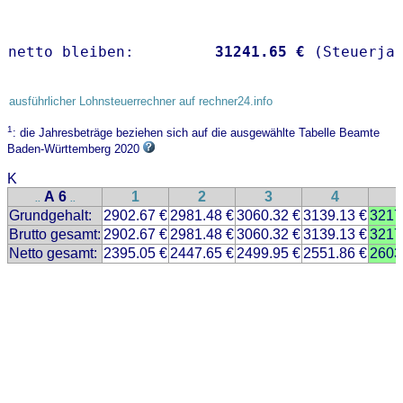
netto bleiben:         
31241.65 €
 (Steuerja
ausführlicher Lohnsteuerrechner auf rechner24.info
1
: die Jahresbeträge beziehen sich auf die ausgewählte Tabelle Beamte
Baden-Württemberg 2020
K
A 6
1
2
3
4
..
..
Grundgehalt:
2902.67 €
2981.48 €
3060.32 €
3139.13 €
3217
Brutto gesamt:
2902.67 €
2981.48 €
3060.32 €
3139.13 €
3217
Netto gesamt:
2395.05 €
2447.65 €
2499.95 €
2551.86 €
2603