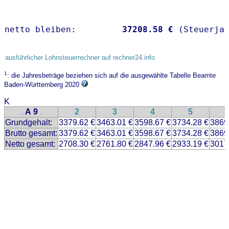
netto bleiben:         
37208.58 €
 (Steuerja
ausführlicher Lohnsteuerrechner auf rechner24.info
1
: die Jahresbeträge beziehen sich auf die ausgewählte Tabelle Beamte
Baden-Württemberg 2020
K
A 9
2
3
4
5
..
..
Grundgehalt:
3379.62 €
3463.01 €
3598.67 €
3734.28 €
3869
Brutto gesamt:
3379.62 €
3463.01 €
3598.67 €
3734.28 €
3869
Netto gesamt:
2708.30 €
2761.80 €
2847.96 €
2933.19 €
3017