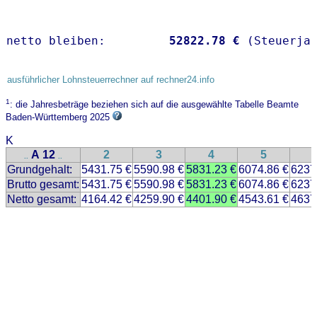
netto bleiben:         
52822.78 €
 (Steuerja
ausführlicher Lohnsteuerrechner auf rechner24.info
1
: die Jahresbeträge beziehen sich auf die ausgewählte Tabelle Beamte
Baden-Württemberg 2025
K
A 12
2
3
4
5
..
..
Grundgehalt:
5431.75 €
5590.98 €
5831.23 €
6074.86 €
6237
Brutto gesamt:
5431.75 €
5590.98 €
5831.23 €
6074.86 €
6237
Netto gesamt:
4164.42 €
4259.90 €
4401.90 €
4543.61 €
4637