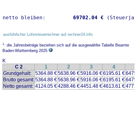
netto bleiben:         
69702.04 €
 (Steuerja
ausführlicher Lohnsteuerrechner auf rechner24.info
1
: die Jahresbeträge beziehen sich auf die ausgewählte Tabelle Beamte
Baden-Württemberg 2025
K
C 2
1
2
3
4
..
..
Grundgehalt:
5364.88 €
5638.96 €
5916.06 €
6195.61 €
6475
Brutto gesamt:
5364.88 €
5638.96 €
5916.06 €
6195.61 €
6475
Netto gesamt:
4124.05 €
4288.46 €
4451.48 €
4613.61 €
4771