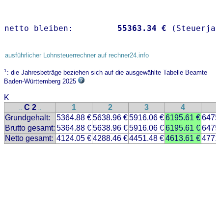
netto bleiben:         
55363.34 €
 (Steuerja
ausführlicher Lohnsteuerrechner auf rechner24.info
1
: die Jahresbeträge beziehen sich auf die ausgewählte Tabelle Beamte
Baden-Württemberg 2025
K
C 2
1
2
3
4
..
..
Grundgehalt:
5364.88 €
5638.96 €
5916.06 €
6195.61 €
6475
Brutto gesamt:
5364.88 €
5638.96 €
5916.06 €
6195.61 €
6475
Netto gesamt:
4124.05 €
4288.46 €
4451.48 €
4613.61 €
4771