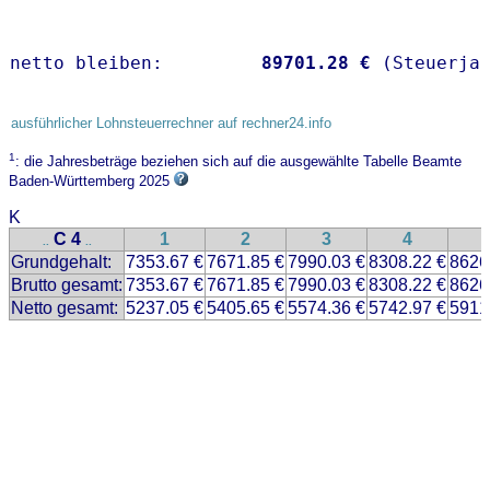
netto bleiben:         
89701.28 €
 (Steuerja
ausführlicher Lohnsteuerrechner auf rechner24.info
1
: die Jahresbeträge beziehen sich auf die ausgewählte Tabelle Beamte
Baden-Württemberg 2025
K
C 4
1
2
3
4
..
..
Grundgehalt:
7353.67 €
7671.85 €
7990.03 €
8308.22 €
8626
Brutto gesamt:
7353.67 €
7671.85 €
7990.03 €
8308.22 €
8626
Netto gesamt:
5237.05 €
5405.65 €
5574.36 €
5742.97 €
5911