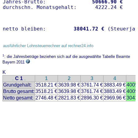
Jahres-Brutto:               
50666.90 €
netto bleiben:         
38041.72 €
 (Steuerja
ausführlicher Lohnsteuerrechner auf rechner24.info
1
: die Jahresbeträge beziehen sich auf die ausgewählte Tabelle Beamte
Bayern 2011
K
C 1
1
2
3
4
..
..
Grundgehalt:
3518.21 €
3639.98 €
3761.74 €
3883.49 €
4005
Brutto gesamt:
3518.21 €
3639.98 €
3761.74 €
3883.49 €
4005
Netto gesamt:
2746.48 €
2821.83 €
2896.30 €
2969.96 €
3042