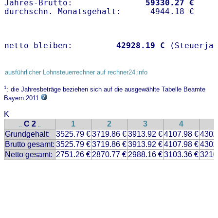
Jahres-Brutto:               
59330.27 €
netto bleiben:         
42928.19 €
 (Steuerja
ausführlicher Lohnsteuerrechner auf rechner24.info
1
: die Jahresbeträge beziehen sich auf die ausgewählte Tabelle Beamte
Bayern 2011
K
C 2
1
2
3
4
..
..
Grundgehalt:
3525.79 €
3719.86 €
3913.92 €
4107.98 €
4302
Brutto gesamt:
3525.79 €
3719.86 €
3913.92 €
4107.98 €
4302
Netto gesamt:
2751.26 €
2870.77 €
2988.16 €
3103.36 €
3216