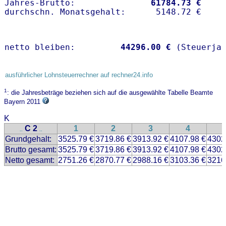
Jahres-Brutto:               
61784.73 €
netto bleiben:         
44296.00 €
 (Steuerja
ausführlicher Lohnsteuerrechner auf rechner24.info
1
: die Jahresbeträge beziehen sich auf die ausgewählte Tabelle Beamte
Bayern 2011
K
C 2
1
2
3
4
..
..
Grundgehalt:
3525.79 €
3719.86 €
3913.92 €
4107.98 €
4302
Brutto gesamt:
3525.79 €
3719.86 €
3913.92 €
4107.98 €
4302
Netto gesamt:
2751.26 €
2870.77 €
2988.16 €
3103.36 €
3216