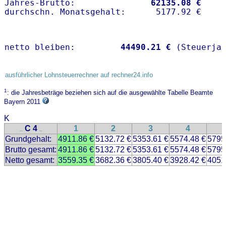
Jahres-Brutto:               
62135.08 €
netto bleiben:         
44490.21 €
 (Steuerja
ausführlicher Lohnsteuerrechner auf rechner24.info
1
: die Jahresbeträge beziehen sich auf die ausgewählte Tabelle Beamte
Bayern 2011
K
C 4
1
2
3
4
..
..
Grundgehalt:
4911.86 €
5132.72 €
5353.61 €
5574.48 €
5795
Brutto gesamt:
4911.86 €
5132.72 €
5353.61 €
5574.48 €
5795
Netto gesamt:
3559.35 €
3682.36 €
3805.40 €
3928.42 €
4051