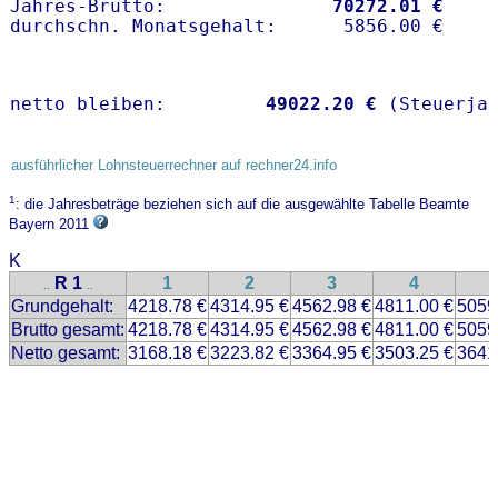
Jahres-Brutto:               
70272.01 €
netto bleiben:         
49022.20 €
 (Steuerja
ausführlicher Lohnsteuerrechner auf rechner24.info
1
: die Jahresbeträge beziehen sich auf die ausgewählte Tabelle Beamte
Bayern 2011
K
R 1
1
2
3
4
..
..
Grundgehalt:
4218.78 €
4314.95 €
4562.98 €
4811.00 €
5059
Brutto gesamt:
4218.78 €
4314.95 €
4562.98 €
4811.00 €
5059
Netto gesamt:
3168.18 €
3223.82 €
3364.95 €
3503.25 €
3641