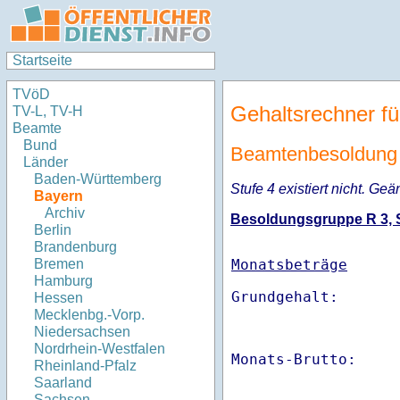
Startseite
TVöD
Gehaltsrechner fü
TV-L, TV-H
Beamte
Bund
Beamtenbesoldung 
Länder
Baden-Württemberg
Stufe 4 existiert nicht. Geä
Bayern
Archiv
Besoldungsgruppe R 3, St
Berlin
Brandenburg
Monatsbeträge
Bremen
Hamburg
Hessen
Mecklenbg.-Vorp.
Niedersachsen
Nordrhein-Westfalen
Monats-Brutto:    
Rheinland-Pfalz
Saarland
Sachsen