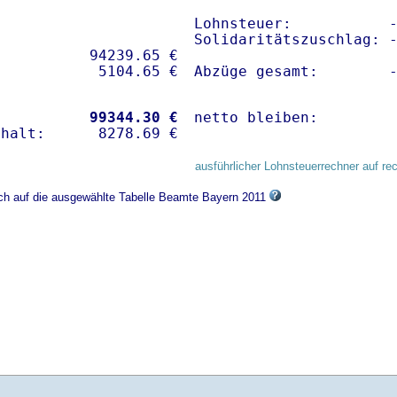
Lohnsteuer:           -
Solidaritätszuschlag: -
          94239.65 € 

Abzüge gesamt:        
           
99344.30 €
netto bleiben:        
ausführlicher Lohnsteuerrechner auf re
ich auf die ausgewählte Tabelle Beamte Bayern 2011