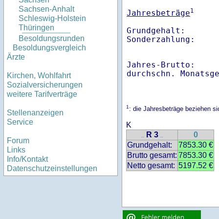
Sachsen-Anhalt
1
Jahresbeträge
Schleswig-Holstein
Thüringen
Grundgehalt:       
Besoldungsrunden
Besoldungsvergleich
Ärzte
Jahres-Brutto:    
Kirchen, Wohlfahrt
Sozialversicherungen
weitere Tarifverträge
1
: die Jahresbeträge beziehen s
Stellenanzeigen
Service
K
R 3
0
..
..
Forum
Grundgehalt:
7853.30 €
Links
Brutto gesamt:
7853.30 €
Info/Kontakt
Netto gesamt:
5197.52 €
Datenschutzeinstellungen