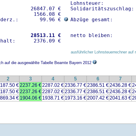
Lohnsteuer:           
          26847.07 € 

Solidaritätszuschlag: 
           1566.08 €

nderz.:       99.96 € 
Abzüge gesamt:       
           
28513.11 €
netto bleiben:       
ausführlicher Lohnsteuerrechner auf 
ich auf die ausgewählte Tabelle Beamte Bayern 2012
2
3
4
5
6
7
187.50 €
2237.26 €
2287.02 €
2336.77 €
2386.51 €
2436.28 €
2
187.50 €
2237.26 €
2287.02 €
2336.77 €
2386.51 €
2436.28 €
2
869.34 €
1904.06 €
1938.71 €
1973.16 €
2007.42 €
2041.63 €
2