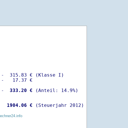
-  315.83 € (Klasse I)

-   17.37 €

 -
  333.20 €
  
 1904.06 €
 (Steuerjahr 2012)
rechner24.info