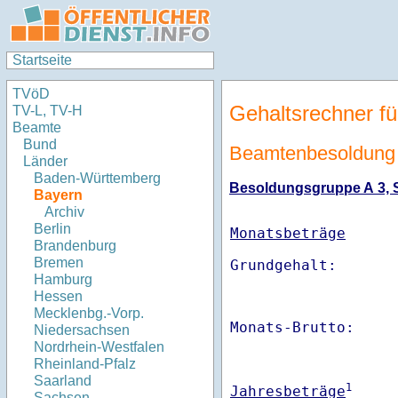
Startseite
TVöD
Gehaltsrechner fü
TV-L, TV-H
Beamte
Bund
Beamtenbesoldung
Länder
Baden-Württemberg
Besoldungsgruppe A 3, St
Bayern
Archiv
Berlin
Monatsbeträge
Brandenburg
Bremen
Hamburg
Hessen
Mecklenbg.-Vorp.
Monats-Brutto:    
Niedersachsen
Nordrhein-Westfalen
Rheinland-Pfalz
Saarland
1
Jahresbeträge
Sachsen