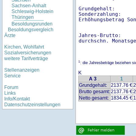
Sachsen-Anhalt
Grundgehalt:       
Schleswig-Holstein
Sonderzahlung:     
Thüringen
Erhöhungsbetrag So
Besoldungsrunden
Besoldungsvergleich
Jahres-Brutto:    
Ärzte
Kirchen, Wohlfahrt
Sozialversicherungen
weitere Tarifverträge
1
: die Jahresbeträge beziehen s
Stellenanzeigen
K
Service
A 3
1
..
Grundgehalt:
2137.76 €
2
Forum
Brutto gesamt:
2137.76 €
2
Links
Netto gesamt:
1834.45 €
1
Info/Kontakt
Datenschutzeinstellungen