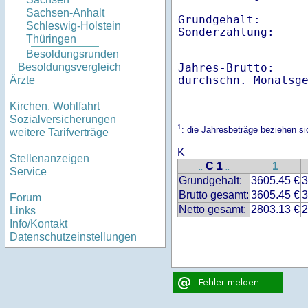
Sachsen-Anhalt
Grundgehalt:       
Schleswig-Holstein
Thüringen
Besoldungsrunden
Jahres-Brutto:    
Besoldungsvergleich
Ärzte
Kirchen, Wohlfahrt
Sozialversicherungen
1
: die Jahresbeträge beziehen s
weitere Tarifverträge
K
Stellenanzeigen
C 1
1
..
..
Service
Grundgehalt:
3605.45 €
3
Brutto gesamt:
3605.45 €
3
Forum
Netto gesamt:
2803.13 €
2
Links
Info/Kontakt
Datenschutzeinstellungen