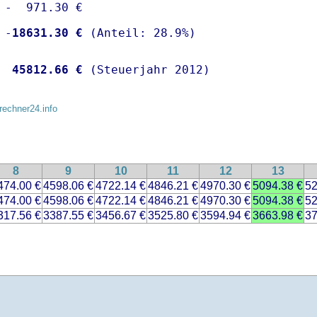
 -  971.30 €

 -
18631.30 €
  
45812.66 €
 (Steuerjahr 2012)
rechner24.info
8
9
10
11
12
13
474.00 €
4598.06 €
4722.14 €
4846.21 €
4970.30 €
5094.38 €
52
474.00 €
4598.06 €
4722.14 €
4846.21 €
4970.30 €
5094.38 €
52
317.56 €
3387.55 €
3456.67 €
3525.80 €
3594.94 €
3663.98 €
37