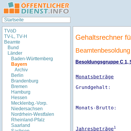
Startseite
TVöD
Gehaltsrechner fü
TV-L, TV-H
Beamte
Bund
Beamtenbesoldung
Länder
Baden-Württemberg
Besoldungsgruppe C 1, St
Bayern
Archiv
Berlin
Monatsbeträge
Brandenburg
Bremen
Hamburg
Hessen
Mecklenbg.-Vorp.
Monats-Brutto:    
Niedersachsen
Nordrhein-Westfalen
Rheinland-Pfalz
Saarland
1
Jahresbeträge
Sachsen