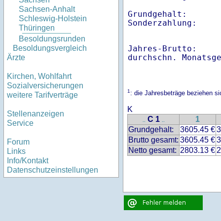
Sachsen-Anhalt
Grundgehalt:       
Schleswig-Holstein
Thüringen
Besoldungsrunden
Jahres-Brutto:    
Besoldungsvergleich
Ärzte
Kirchen, Wohlfahrt
Sozialversicherungen
1
: die Jahresbeträge beziehen s
weitere Tarifverträge
K
Stellenanzeigen
C 1
1
..
..
Service
Grundgehalt:
3605.45 €
3
Brutto gesamt:
3605.45 €
3
Forum
Netto gesamt:
2803.13 €
2
Links
Info/Kontakt
Datenschutzeinstellungen