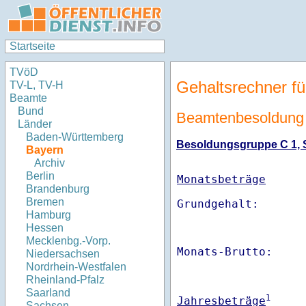
Startseite
TVöD
Gehaltsrechner fü
TV-L, TV-H
Beamte
Bund
Beamtenbesoldung
Länder
Baden-Württemberg
Besoldungsgruppe C 1, St
Bayern
Archiv
Berlin
Monatsbeträge
Brandenburg
Bremen
Hamburg
Hessen
Mecklenbg.-Vorp.
Monats-Brutto:    
Niedersachsen
Nordrhein-Westfalen
Rheinland-Pfalz
Saarland
1
Jahresbeträge
Sachsen