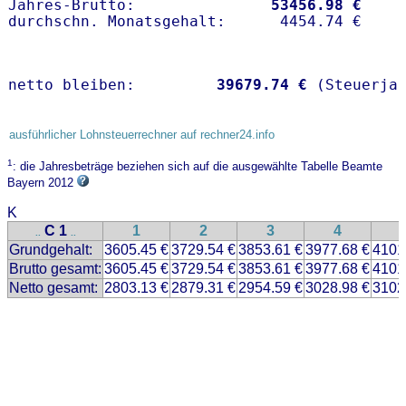
Jahres-Brutto:               
53456.98 €
netto bleiben:         
39679.74 €
 (Steuerja
ausführlicher Lohnsteuerrechner auf rechner24.info
1
: die Jahresbeträge beziehen sich auf die ausgewählte Tabelle Beamte
Bayern 2012
K
C 1
1
2
3
4
..
..
Grundgehalt:
3605.45 €
3729.54 €
3853.61 €
3977.68 €
4101
Brutto gesamt:
3605.45 €
3729.54 €
3853.61 €
3977.68 €
4101
Netto gesamt:
2803.13 €
2879.31 €
2954.59 €
3028.98 €
3102