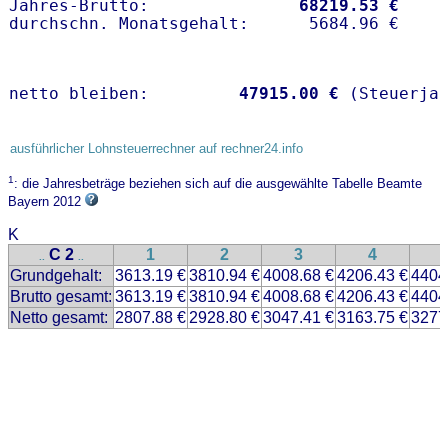
Jahres-Brutto:               
68219.53 €
netto bleiben:         
47915.00 €
 (Steuerja
ausführlicher Lohnsteuerrechner auf rechner24.info
1
: die Jahresbeträge beziehen sich auf die ausgewählte Tabelle Beamte
Bayern 2012
K
C 2
1
2
3
4
..
..
Grundgehalt:
3613.19 €
3810.94 €
4008.68 €
4206.43 €
4404
Brutto gesamt:
3613.19 €
3810.94 €
4008.68 €
4206.43 €
4404
Netto gesamt:
2807.88 €
2928.80 €
3047.41 €
3163.75 €
3277