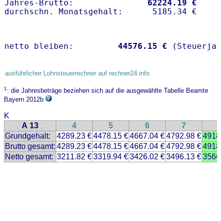
Jahres-Brutto:               
62224.19 €
netto bleiben:         
44576.15 €
 (Steuerja
ausführlicher Lohnsteuerrechner auf rechner24.info
1
: die Jahresbeträge beziehen sich auf die ausgewählte Tabelle Beamte
Bayern 2012b
K
A 13
4
5
6
7
..
..
Grundgehalt:
4289.23 €
4478.15 €
4667.04 €
4792.98 €
4918
Brutto gesamt:
4289.23 €
4478.15 €
4667.04 €
4792.98 €
4918
Netto gesamt:
3211.82 €
3319.94 €
3426.02 €
3496.13 €
3566