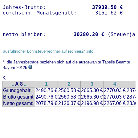
Jahres-Brutto:               
37939.50 €
netto bleiben:         
30280.20 €
 (Steuerja
ausführlicher Lohnsteuerrechner auf rechner24.info
1
: die Jahresbeträge beziehen sich auf die ausgewählte Tabelle Beamte
Bayern 2012b
K
A 8
1
2
3
4
..
..
Grundgehalt:
2490.76 €
2560.58 €
2665.30 €
2770.03 €
2874
Brutto gesamt:
2490.76 €
2560.58 €
2665.30 €
2770.03 €
2874
Netto gesamt:
2078.79 €
2126.37 €
2196.98 €
2267.06 €
2336