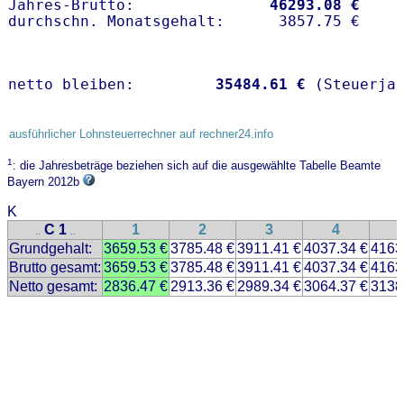
Jahres-Brutto:               
46293.08 €
netto bleiben:         
35484.61 €
 (Steuerja
ausführlicher Lohnsteuerrechner auf rechner24.info
1
: die Jahresbeträge beziehen sich auf die ausgewählte Tabelle Beamte
Bayern 2012b
K
C 1
1
2
3
4
..
..
Grundgehalt:
3659.53 €
3785.48 €
3911.41 €
4037.34 €
4163
Brutto gesamt:
3659.53 €
3785.48 €
3911.41 €
4037.34 €
4163
Netto gesamt:
2836.47 €
2913.36 €
2989.34 €
3064.37 €
3138