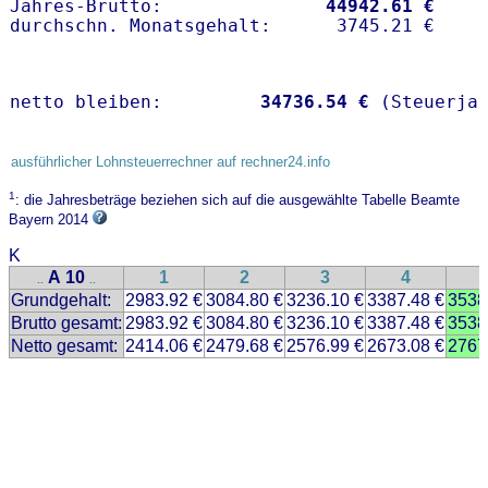
Jahres-Brutto:               
44942.61 €
netto bleiben:         
34736.54 €
 (Steuerja
ausführlicher Lohnsteuerrechner auf rechner24.info
1
: die Jahresbeträge beziehen sich auf die ausgewählte Tabelle Beamte
Bayern 2014
K
A 10
1
2
3
4
..
..
Grundgehalt:
2983.92 €
3084.80 €
3236.10 €
3387.48 €
3538
Brutto gesamt:
2983.92 €
3084.80 €
3236.10 €
3387.48 €
3538
Netto gesamt:
2414.06 €
2479.68 €
2576.99 €
2673.08 €
2767