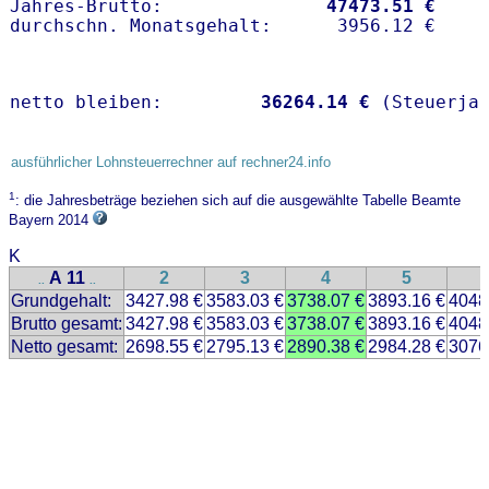
Jahres-Brutto:               
47473.51 €
netto bleiben:         
36264.14 €
 (Steuerja
ausführlicher Lohnsteuerrechner auf rechner24.info
1
: die Jahresbeträge beziehen sich auf die ausgewählte Tabelle Beamte
Bayern 2014
K
A 11
2
3
4
5
..
..
Grundgehalt:
3427.98 €
3583.03 €
3738.07 €
3893.16 €
4048
Brutto gesamt:
3427.98 €
3583.03 €
3738.07 €
3893.16 €
4048
Netto gesamt:
2698.55 €
2795.13 €
2890.38 €
2984.28 €
3076