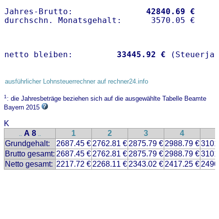
Jahres-Brutto:               
42840.69 €
netto bleiben:         
33445.92 €
 (Steuerja
ausführlicher Lohnsteuerrechner auf rechner24.info
1
: die Jahresbeträge beziehen sich auf die ausgewählte Tabelle Beamte
Bayern 2015
K
A 8
1
2
3
4
..
..
Grundgehalt:
2687.45 €
2762.81 €
2875.79 €
2988.79 €
3101
Brutto gesamt:
2687.45 €
2762.81 €
2875.79 €
2988.79 €
3101
Netto gesamt:
2217.72 €
2268.11 €
2343.02 €
2417.25 €
2490