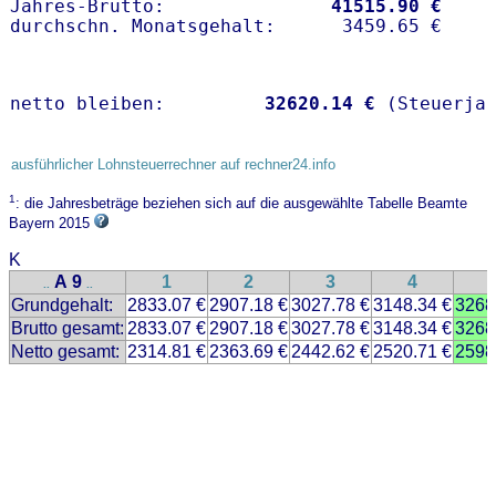
Jahres-Brutto:               
41515.90 €
netto bleiben:         
32620.14 €
 (Steuerja
ausführlicher Lohnsteuerrechner auf rechner24.info
1
: die Jahresbeträge beziehen sich auf die ausgewählte Tabelle Beamte
Bayern 2015
K
A 9
1
2
3
4
..
..
Grundgehalt:
2833.07 €
2907.18 €
3027.78 €
3148.34 €
3268
Brutto gesamt:
2833.07 €
2907.18 €
3027.78 €
3148.34 €
3268
Netto gesamt:
2314.81 €
2363.69 €
2442.62 €
2520.71 €
2598