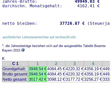
Jahres-Brutto:               
49949.03 €
netto bleiben:         
37726.87 €
 (Steuerja
ausführlicher Lohnsteuerrechner auf rechner24.info
1
: die Jahresbeträge beziehen sich auf die ausgewählte Tabelle Beamte
Bayern 2015
K
C 1
1
2
3
4
..
..
Grundgehalt:
3948.54 €
4084.45 €
4220.32 €
4356.19 €
4492
Brutto gesamt:
3948.54 €
4084.45 €
4220.32 €
4356.19 €
4492
Netto gesamt:
3017.42 €
3098.12 €
3177.72 €
3256.27 €
3333