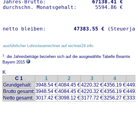
Jahres-Brutto:               
67138.41 €
netto bleiben:         
47383.55 €
 (Steuerja
ausführlicher Lohnsteuerrechner auf rechner24.info
1
: die Jahresbeträge beziehen sich auf die ausgewählte Tabelle Beamte
Bayern 2015
K
C 1
1
2
3
4
..
..
Grundgehalt:
3948.54 €
4084.45 €
4220.32 €
4356.19 €
4492
Brutto gesamt:
3948.54 €
4084.45 €
4220.32 €
4356.19 €
4492
Netto gesamt:
3017.42 €
3098.12 €
3177.72 €
3256.27 €
3333