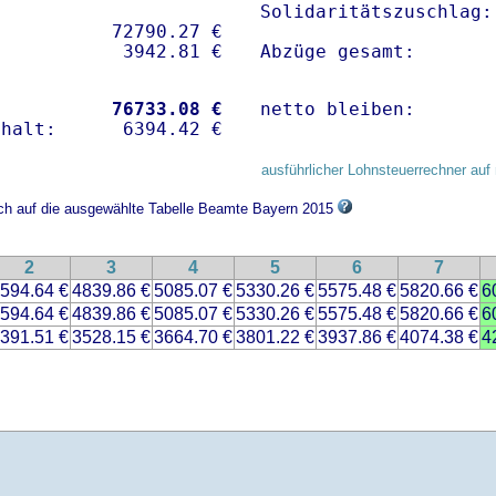
Solidaritätszuschlag:
          72790.27 € 

Abzüge gesamt:       
           
76733.08 €
netto bleiben:       
ausführlicher Lohnsteuerrechner auf 
ich auf die ausgewählte Tabelle Beamte Bayern 2015
2
3
4
5
6
7
594.64 €
4839.86 €
5085.07 €
5330.26 €
5575.48 €
5820.66 €
6
594.64 €
4839.86 €
5085.07 €
5330.26 €
5575.48 €
5820.66 €
6
391.51 €
3528.15 €
3664.70 €
3801.22 €
3937.86 €
4074.38 €
4