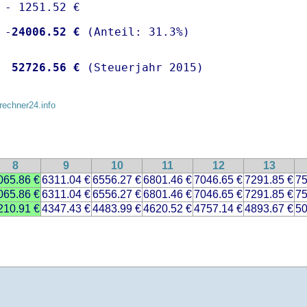
 - 1251.52 €

 -
24006.52 €
  
52726.56 €
 (Steuerjahr 2015)
rechner24.info
8
9
10
11
12
13
065.86 €
6311.04 €
6556.27 €
6801.46 €
7046.65 €
7291.85 €
75
065.86 €
6311.04 €
6556.27 €
6801.46 €
7046.65 €
7291.85 €
75
210.91 €
4347.43 €
4483.99 €
4620.52 €
4757.14 €
4893.67 €
50