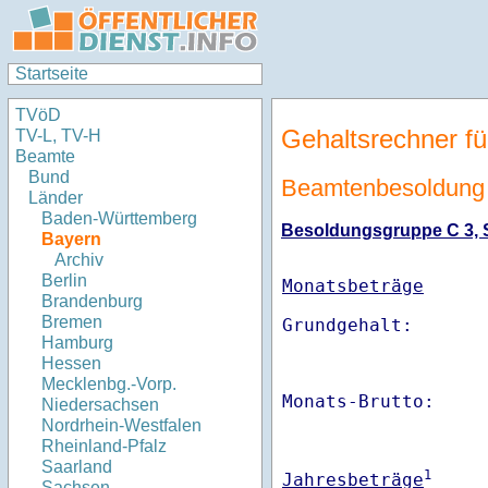
Startseite
TVöD
Gehaltsrechner fü
TV-L, TV-H
Beamte
Bund
Beamtenbesoldung 
Länder
Baden-Württemberg
Besoldungsgruppe C 3, St
Bayern
Archiv
Berlin
Monatsbeträge
Brandenburg
Bremen
Hamburg
Hessen
Mecklenbg.-Vorp.
Monats-Brutto:    
Niedersachsen
Nordrhein-Westfalen
Rheinland-Pfalz
Saarland
1
Jahresbeträge
Sachsen