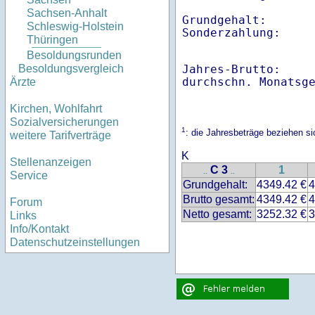
Sachsen-Anhalt
Grundgehalt:       
Schleswig-Holstein
Thüringen
Besoldungsrunden
Jahres-Brutto:    
Besoldungsvergleich
Ärzte
Kirchen, Wohlfahrt
Sozialversicherungen
1
: die Jahresbeträge beziehen s
weitere Tarifverträge
K
Stellenanzeigen
C 3
1
..
..
Service
Grundgehalt:
4349.42 €
4
Brutto gesamt:
4349.42 €
4
Forum
Netto gesamt:
3252.32 €
3
Links
Info/Kontakt
Datenschutzeinstellungen