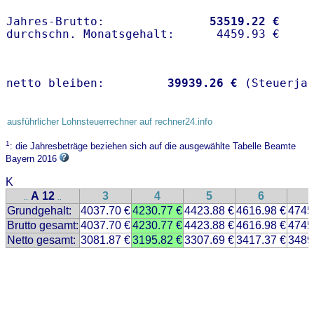
Jahres-Brutto:               
53519.22 €
netto bleiben:         
39939.26 €
 (Steuerja
ausführlicher Lohnsteuerrechner auf rechner24.info
1
: die Jahresbeträge beziehen sich auf die ausgewählte Tabelle Beamte
Bayern 2016
K
A 12
3
4
5
6
..
..
Grundgehalt:
4037.70 €
4230.77 €
4423.88 €
4616.98 €
4745
Brutto gesamt:
4037.70 €
4230.77 €
4423.88 €
4616.98 €
4745
Netto gesamt:
3081.87 €
3195.82 €
3307.69 €
3417.37 €
3489