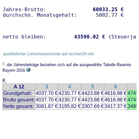
Jahres-Brutto:               
60033.25 €
netto bleiben:         
43590.02 €
 (Steuerja
ausführlicher Lohnsteuerrechner auf rechner24.info
1
: die Jahresbeträge beziehen sich auf die ausgewählte Tabelle Beamte
Bayern 2016
K
A 12
3
4
5
6
..
..
Grundgehalt:
4037.70 €
4230.77 €
4423.88 €
4616.98 €
4745
Brutto gesamt:
4037.70 €
4230.77 €
4423.88 €
4616.98 €
4745
Netto gesamt:
3081.87 €
3195.82 €
3307.69 €
3417.37 €
3489