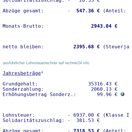
Solidaritätszuschlag: -   28.53 €

Abzüge gesamt:        -
  547.36 €
Monats-Brutto:               
 2943.04 €
netto bleiben:         
 2395.68 €
 (Steuerja
ausführlicher Lohnsteuerrechner auf rechner24.info
1
Jahresbeträge
Grundgehalt:                 35316.43 € 

Sonderzahlung:                2060.13 €

Erhöhungsbetrag Sonderz.:       99.96 € 
Lohnsteuer:           - 6937.00 € (Klasse I)
Solidaritätszuschlag: -  381.53 €

Abzüge gesamt:        -
 7318.53 €