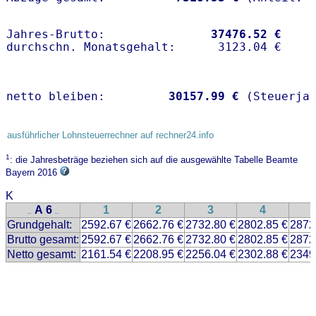
Jahres-Brutto:               
37476.52 €
netto bleiben:         
30157.99 €
 (Steuerja
ausführlicher Lohnsteuerrechner auf rechner24.info
1
: die Jahresbeträge beziehen sich auf die ausgewählte Tabelle Beamte
Bayern 2016
K
A 6
1
2
3
4
..
..
Grundgehalt:
2592.67 €
2662.76 €
2732.80 €
2802.85 €
2872
Brutto gesamt:
2592.67 €
2662.76 €
2732.80 €
2802.85 €
2872
Netto gesamt:
2161.54 €
2208.95 €
2256.04 €
2302.88 €
2349