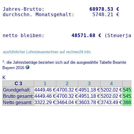
Jahres-Brutto:               
68978.53 €
netto bleiben:         
48571.68 €
 (Steuerja
ausführlicher Lohnsteuerrechner auf rechner24.info
1
: die Jahresbeträge beziehen sich auf die ausgewählte Tabelle Beamte
Bayern 2016
K
C 3
1
2
3
4
..
..
Grundgehalt:
4449.46 €
4700.32 €
4951.18 €
5202.02 €
5452
Brutto gesamt:
4449.46 €
4700.32 €
4951.18 €
5202.02 €
5452
Netto gesamt:
3322.29 €
3464.04 €
3603.78 €
3743.49 €
3883