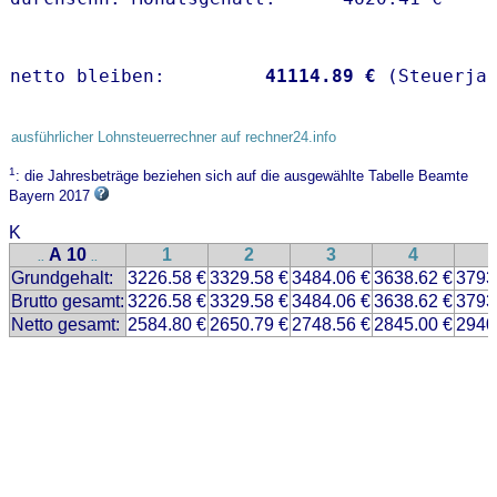
netto bleiben:         
41114.89 €
 (Steuerja
ausführlicher Lohnsteuerrechner auf rechner24.info
1
: die Jahresbeträge beziehen sich auf die ausgewählte Tabelle Beamte
Bayern 2017
K
A 10
1
2
3
4
..
..
Grundgehalt:
3226.58 €
3329.58 €
3484.06 €
3638.62 €
3793
Brutto gesamt:
3226.58 €
3329.58 €
3484.06 €
3638.62 €
3793
Netto gesamt:
2584.80 €
2650.79 €
2748.56 €
2845.00 €
2940