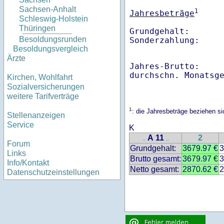
Sachsen-Anhalt
1
Jahresbeträge
Schleswig-Holstein
Thüringen
Grundgehalt:       
Besoldungsrunden
Besoldungsvergleich
Ärzte
Jahres-Brutto:    
Kirchen, Wohlfahrt
Sozialversicherungen
weitere Tarifverträge
1
: die Jahresbeträge beziehen s
Stellenanzeigen
Service
K
A 11
2
..
..
Forum
Grundgehalt:
3679.97 €
3
Links
Brutto gesamt:
3679.97 €
3
Info/Kontakt
Netto gesamt:
2870.62 €
2
Datenschutzeinstellungen