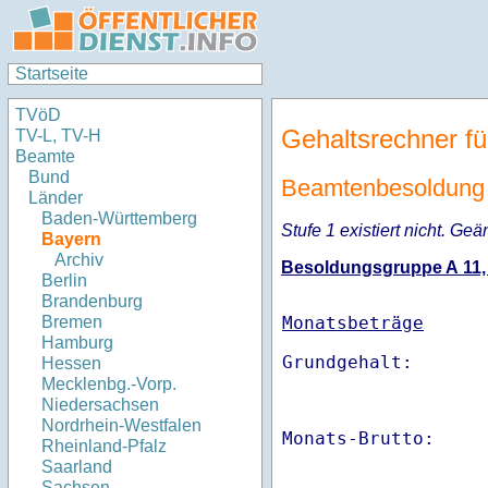
Startseite
TVöD
Gehaltsrechner fü
TV-L, TV-H
Beamte
Bund
Beamtenbesoldung
Länder
Baden-Württemberg
Stufe 1 existiert nicht. Geä
Bayern
Archiv
Besoldungsgruppe A 11, S
Berlin
Brandenburg
Monatsbeträge
Bremen
Hamburg
Hessen
Mecklenbg.-Vorp.
Niedersachsen
Nordrhein-Westfalen
Monats-Brutto:    
Rheinland-Pfalz
Saarland
Sachsen