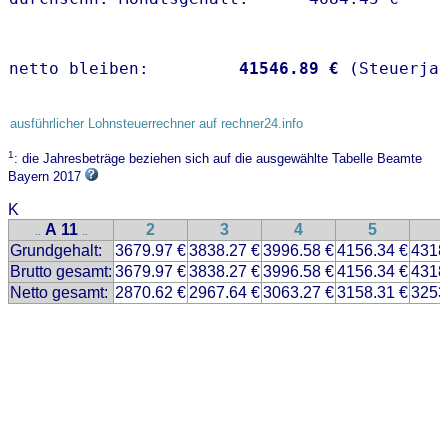
netto bleiben:         
41546.89 €
 (Steuerja
ausführlicher Lohnsteuerrechner auf rechner24.info
1
: die Jahresbeträge beziehen sich auf die ausgewählte Tabelle Beamte
Bayern 2017
K
A 11
2
3
4
5
..
..
Grundgehalt:
3679.97 €
3838.27 €
3996.58 €
4156.34 €
4318
Brutto gesamt:
3679.97 €
3838.27 €
3996.58 €
4156.34 €
4318
Netto gesamt:
2870.62 €
2967.64 €
3063.27 €
3158.31 €
3253