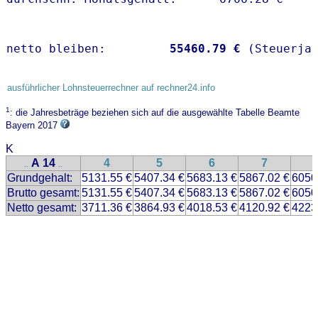
netto bleiben:         
55460.79 €
 (Steuerja
ausführlicher Lohnsteuerrechner auf rechner24.info
1
: die Jahresbeträge beziehen sich auf die ausgewählte Tabelle Beamte
Bayern 2017
K
A 14
4
5
6
7
..
..
Grundgehalt:
5131.55 €
5407.34 €
5683.13 €
5867.02 €
6050
Brutto gesamt:
5131.55 €
5407.34 €
5683.13 €
5867.02 €
6050
Netto gesamt:
3711.36 €
3864.93 €
4018.53 €
4120.92 €
4223