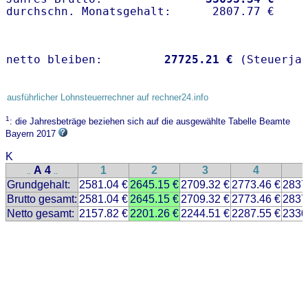
netto bleiben:         
27725.21 €
 (Steuerja
ausführlicher Lohnsteuerrechner auf rechner24.info
1
: die Jahresbeträge beziehen sich auf die ausgewählte Tabelle Beamte
Bayern 2017
K
A 4
1
2
3
4
..
..
Grundgehalt:
2581.04 €
2645.15 €
2709.32 €
2773.46 €
2837
Brutto gesamt:
2581.04 €
2645.15 €
2709.32 €
2773.46 €
2837
Netto gesamt:
2157.82 €
2201.26 €
2244.51 €
2287.55 €
2330