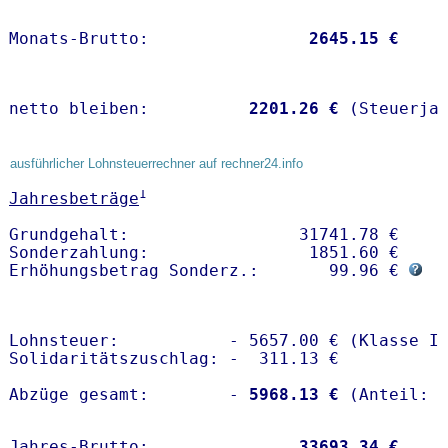
Monats-Brutto:               
 2645.15 €
netto bleiben:         
 2201.26 €
 (Steuerja
ausführlicher Lohnsteuerrechner auf rechner24.info
1
Jahresbeträge
Grundgehalt:                 31741.78 € 

Sonderzahlung:                1851.60 €

Erhöhungsbetrag Sonderz.:       99.96 € 
Lohnsteuer:           - 5657.00 € (Klasse I)
Solidaritätszuschlag: -  311.13 €

Abzüge gesamt:        -
 5968.13 €
Jahres-Brutto:               
33693.34 €