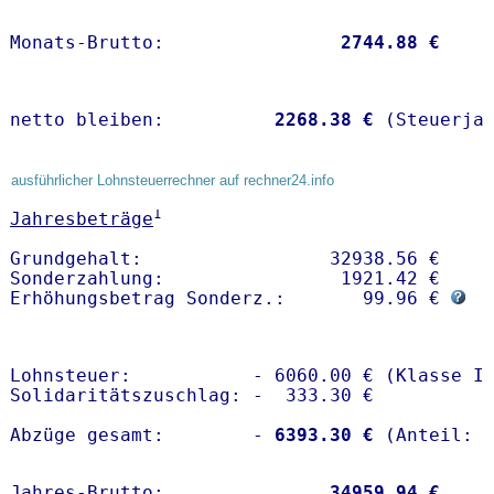
Monats-Brutto:               
 2744.88 €
netto bleiben:         
 2268.38 €
 (Steuerja
ausführlicher Lohnsteuerrechner auf rechner24.info
1
Jahresbeträge
Grundgehalt:                 32938.56 € 

Sonderzahlung:                1921.42 €

Erhöhungsbetrag Sonderz.:       99.96 € 
Lohnsteuer:           - 6060.00 € (Klasse I)
Solidaritätszuschlag: -  333.30 €

Abzüge gesamt:        -
 6393.30 €
Jahres-Brutto:               
34959.94 €