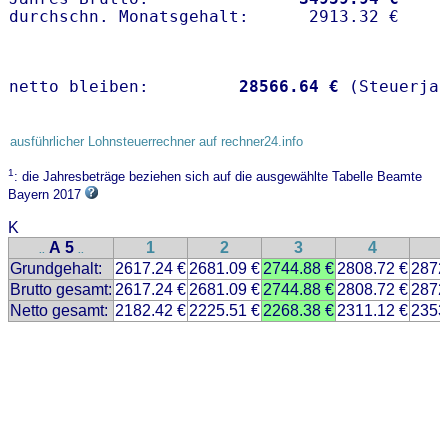
netto bleiben:         
28566.64 €
 (Steuerja
ausführlicher Lohnsteuerrechner auf rechner24.info
1
: die Jahresbeträge beziehen sich auf die ausgewählte Tabelle Beamte
Bayern 2017
K
A 5
1
2
3
4
..
..
Grundgehalt:
2617.24 €
2681.09 €
2744.88 €
2808.72 €
2872
Brutto gesamt:
2617.24 €
2681.09 €
2744.88 €
2808.72 €
2872
Netto gesamt:
2182.42 €
2225.51 €
2268.38 €
2311.12 €
2353