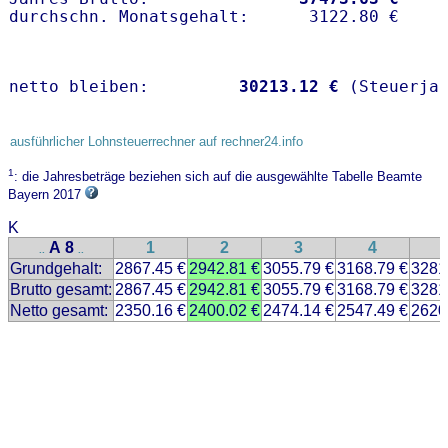
netto bleiben:         
30213.12 €
 (Steuerja
ausführlicher Lohnsteuerrechner auf rechner24.info
1
: die Jahresbeträge beziehen sich auf die ausgewählte Tabelle Beamte
Bayern 2017
K
A 8
1
2
3
4
..
..
Grundgehalt:
2867.45 €
2942.81 €
3055.79 €
3168.79 €
3281
Brutto gesamt:
2867.45 €
2942.81 €
3055.79 €
3168.79 €
3281
Netto gesamt:
2350.16 €
2400.02 €
2474.14 €
2547.49 €
2620