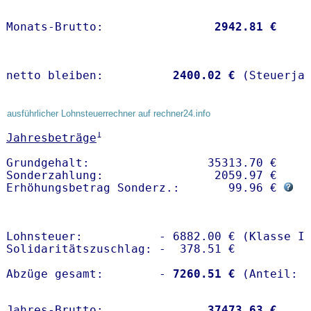
Monats-Brutto:               
 2942.81 €
netto bleiben:         
 2400.02 €
 (Steuerja
ausführlicher Lohnsteuerrechner auf rechner24.info
1
Jahresbeträge
Grundgehalt:                 35313.70 € 

Sonderzahlung:                2059.97 €

Erhöhungsbetrag Sonderz.:       99.96 € 
Lohnsteuer:           - 6882.00 € (Klasse I)
Solidaritätszuschlag: -  378.51 €

Abzüge gesamt:        -
 7260.51 €
Jahres-Brutto:               
37473.63 €