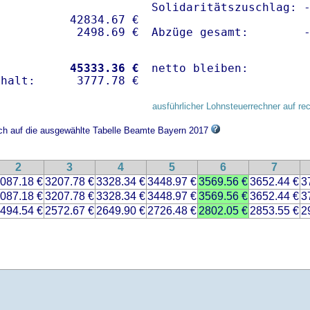
Solidaritätszuschlag: -
          42834.67 € 

Abzüge gesamt:        
           
45333.36 €
netto bleiben:        
ausführlicher Lohnsteuerrechner auf re
ich auf die ausgewählte Tabelle Beamte Bayern 2017
2
3
4
5
6
7
087.18 €
3207.78 €
3328.34 €
3448.97 €
3569.56 €
3652.44 €
3
087.18 €
3207.78 €
3328.34 €
3448.97 €
3569.56 €
3652.44 €
3
494.54 €
2572.67 €
2649.90 €
2726.48 €
2802.05 €
2853.55 €
2