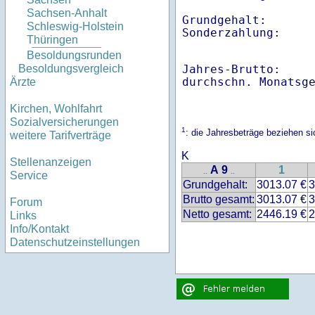
Sachsen-Anhalt
Grundgehalt:       
Schleswig-Holstein
Thüringen
Besoldungsrunden
Jahres-Brutto:    
Besoldungsvergleich
Ärzte
Kirchen, Wohlfahrt
Sozialversicherungen
1
: die Jahresbeträge beziehen s
weitere Tarifverträge
K
Stellenanzeigen
A 9
1
..
..
Service
Grundgehalt:
3013.07 €
3
Brutto gesamt:
3013.07 €
3
Forum
Netto gesamt:
2446.19 €
2
Links
Info/Kontakt
Datenschutzeinstellungen