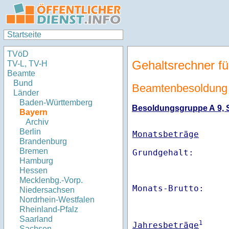
Startseite
TVöD
Gehaltsrechner fü
TV-L, TV-H
Beamte
Bund
Beamtenbesoldung
Länder
Baden-Württemberg
Besoldungsgruppe A 9, St
Bayern
Archiv
Berlin
Monatsbeträge
Brandenburg
Bremen
Hamburg
Hessen
Mecklenbg.-Vorp.
Monats-Brutto:    
Niedersachsen
Nordrhein-Westfalen
Rheinland-Pfalz
Saarland
1
Jahresbeträge
Sachsen