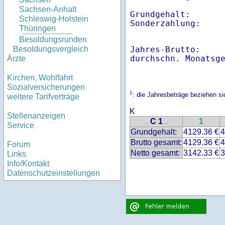
Sachsen-Anhalt
Grundgehalt:       
Schleswig-Holstein
Thüringen
Besoldungsrunden
Jahres-Brutto:    
Besoldungsvergleich
Ärzte
Kirchen, Wohlfahrt
Sozialversicherungen
1
: die Jahresbeträge beziehen s
weitere Tarifverträge
K
Stellenanzeigen
C 1
1
..
..
Service
Grundgehalt:
4129.36 €
4
Brutto gesamt:
4129.36 €
4
Forum
Netto gesamt:
3142.33 €
3
Links
Info/Kontakt
Datenschutzeinstellungen