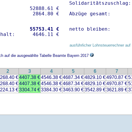
Solidaritätszuschlag:
          52888.61 € 

Abzüge gesamt:       
           
55753.41 €
netto bleiben:       
ausführlicher Lohnsteuerrechner auf 
ich auf die ausgewählte Tabelle Beamte Bayern 2017
2
3
4
5
6
7
268.40 €
4407.38 €
4546.38 €
4687.34 €
4829.10 €
4970.87 €
5
268.40 €
4407.38 €
4546.38 €
4687.34 €
4829.10 €
4970.87 €
5
224.13 €
3304.74 €
3384.30 €
3463.90 €
3542.89 €
3621.89 €
3