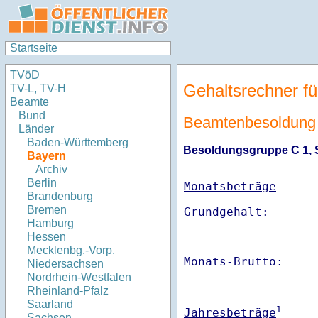
Startseite
TVöD
Gehaltsrechner fü
TV-L, TV-H
Beamte
Bund
Beamtenbesoldung
Länder
Baden-Württemberg
Besoldungsgruppe C 1, St
Bayern
Archiv
Berlin
Monatsbeträge
Brandenburg
Bremen
Hamburg
Hessen
Mecklenbg.-Vorp.
Monats-Brutto:    
Niedersachsen
Nordrhein-Westfalen
Rheinland-Pfalz
Saarland
1
Jahresbeträge
Sachsen