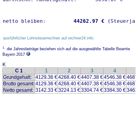
netto bleiben:         
44262.97 €
 (Steuerja
ausführlicher Lohnsteuerrechner auf rechner24.info
1
: die Jahresbeträge beziehen sich auf die ausgewählte Tabelle Beamte
Bayern 2017
K
C 1
1
2
3
4
..
..
Grundgehalt:
4129.36 €
4268.40 €
4407.38 €
4546.38 €
4687
Brutto gesamt:
4129.36 €
4268.40 €
4407.38 €
4546.38 €
4687
Netto gesamt:
3142.33 €
3224.13 €
3304.74 €
3384.30 €
3463