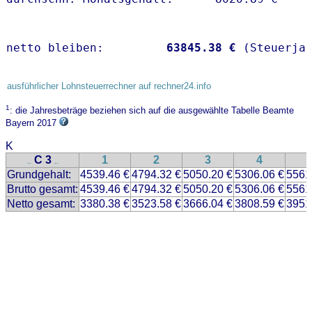
netto bleiben:         
63845.38 €
 (Steuerja
ausführlicher Lohnsteuerrechner auf rechner24.info
1
: die Jahresbeträge beziehen sich auf die ausgewählte Tabelle Beamte
Bayern 2017
K
C 3
1
2
3
4
..
..
Grundgehalt:
4539.46 €
4794.32 €
5050.20 €
5306.06 €
5561
Brutto gesamt:
4539.46 €
4794.32 €
5050.20 €
5306.06 €
5561
Netto gesamt:
3380.38 €
3523.58 €
3666.04 €
3808.59 €
3951